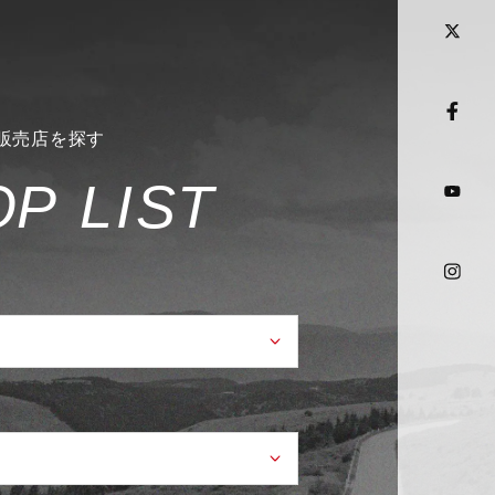
販売店を探す
O
P
L
I
S
T