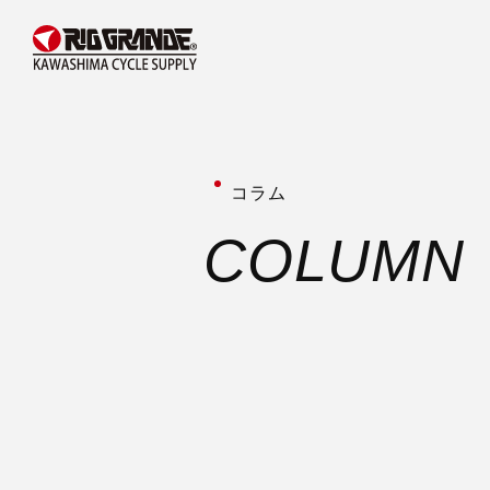
コラム
C
O
L
U
M
N